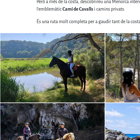
Però a més de la costa, descobrireu una Menorca interi
l'emblemàtic
Camí de Cavalls
i camins privats.
És una ruta molt completa per a gaudir tant de la cos