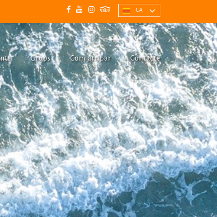
CA
nts
Grups
Com arribar
Contacte