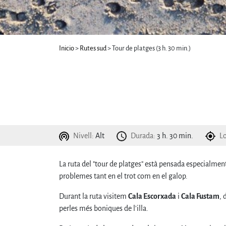
Inicio
>
Rutes sud
> Tour de platges (3 h. 30 min.)
Nivell:
Alt
Durada:
3 h. 30 min.
Lo
La ruta del "tour de platges" està pensada especialment
problemes tant en el trot com en el galop.
Durant la ruta visitem
Cala Escorxada
i
Cala Fustam
, 
perles més boniques de l'illa.