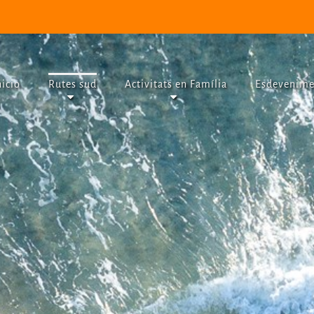
nicio
Rutes sud
Activitats en Família
Esdevenime