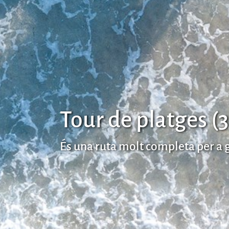
Tour de platges (3
És una ruta molt completa per a 