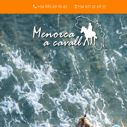
+34 685 99 05 45
+34 971 37 46 37
I